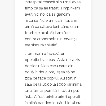
intraspitalicească și nu mai avea
timp ca să fie tratat. Timp n-am
avut nici noi ca să gândim
riscurile. Nu eram ca în Italia, în
urmă cu câteva luni, când eram
foarte relaxat. Aici am fost
contra cronometru. Intervenția
era singura soluție”.
„Tammam e încrezător –
operația îi va reuși. Asta ne-a zis
doctorul Nicolescu care, din
două în două ore, ieșea să ne
zică ce face copilul. Au stat în
sală de la 10.00 la 17.00, iar inima
lui a rămas pornită în tot timpul
ăsta. A fost printre primii operați
în plină pandemie, când totul era