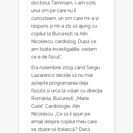
doctorul Tammam. I-am scris
unui om pe care nu îl
cunoșteam, un om care mi-a și
răspuns și mi-a zis să ajung cu
copilul la București, la Alin
Nicolescu, cardiolog. După ce
am toate investigațiile, vedem
ce e de făcut”.
Era noiembrie 2019 când Sergiu
Lazarenco decide să nu mai
aștepte programarea deja
făcută și urcă la volan cu direcția
România, București, „Marie
Curie”, Cardiologie, Alin
Nicolescu. „Ce să îi spun pe
email despre copilul meu care
se zbate să trăiască? Dacă