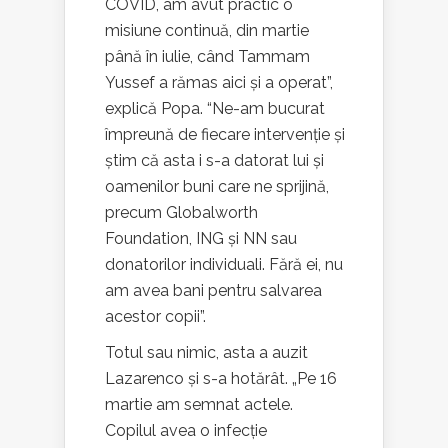
COVID, am avut practic o
misiune continuă, din martie
până în iulie, când Tammam
Yussef a rămas aici și a operat”,
explică Popa. “Ne-am bucurat
împreună de fiecare intervenție și
știm că asta i s-a datorat lui și
oamenilor buni care ne sprijină,
precum Globalworth
Foundation, ING și NN sau
donatorilor individuali. Fără ei, nu
am avea bani pentru salvarea
acestor copii”.
Totul sau nimic, asta a auzit
Lazarenco și s-a hotărât. „Pe 16
martie am semnat actele.
Copilul avea o infecție