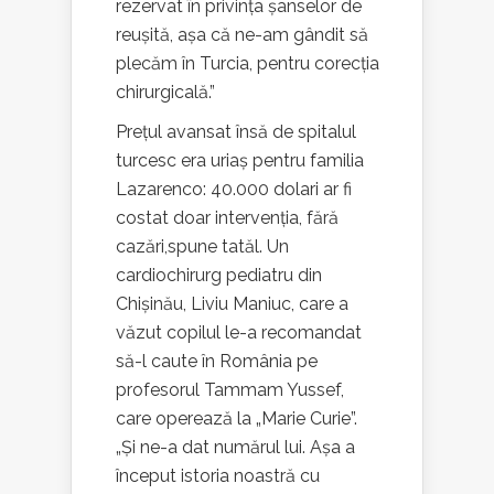
rezervat în privința șanselor de
reușită, așa că ne-am gândit să
plecăm în Turcia, pentru corecția
chirurgicală.”
Prețul avansat însă de spitalul
turcesc era uriaș pentru familia
Lazarenco: 40.000 dolari ar fi
costat doar intervenția, fără
cazări,spune tatăl. Un
cardiochirurg pediatru din
Chișinău, Liviu Maniuc, care a
văzut copilul le-a recomandat
să-l caute în România pe
profesorul Tammam Yussef,
care operează la „Marie Curie”.
„Și ne-a dat numărul lui. Așa a
început istoria noastră cu