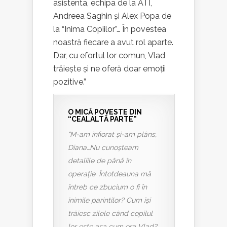
asistenta, echipa de la ATI,
Andreea Saghin și Alex Popa de
la “Inima Copiilor”… În povestea
noastră fiecare a avut rol aparte.
Dar, cu efortul lor comun, Vlad
trăiește și ne oferă doar emoții
pozitive.”
O MICĂ POVESTE DIN
“CEALALTĂ PARTE”
“M-am înfiorat și-am plâns,
Diana…Nu cunoșteam
detaliile de până în
operație. Întotdeauna mă
întreb ce zbucium o fi în
inimile parintilor? Cum își
trăiesc zilele când copilul
lor este asa cum era Vlad?