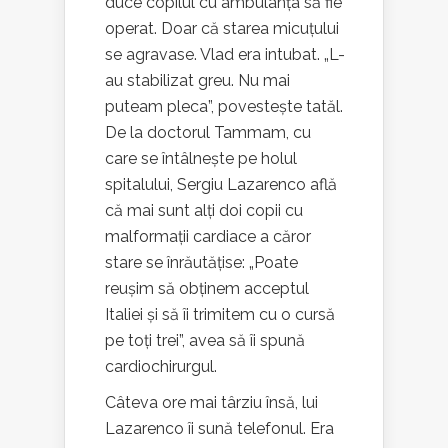
duce copilul cu ambulanța să fie
operat. Doar că starea micuțului
se agravase. Vlad era intubat. „L-
au stabilizat greu. Nu mai
puteam pleca”, povestește tatăl.
De la doctorul Tammam, cu
care se întâlnește pe holul
spitalului, Sergiu Lazarenco află
că mai sunt alți doi copii cu
malformații cardiace a căror
stare se înrăutățise: „Poate
reușim să obținem acceptul
Italiei și să îi trimitem cu o cursă
pe toți trei”, avea să îi spună
cardiochirurgul.
Câteva ore mai târziu însă, lui
Lazarenco îi sună telefonul. Era