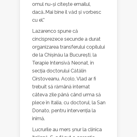
omul nu-și citește emailul,
dacă..Mai bine îl văd și vorbesc
cu el.”
Lazarenco spune că
cincisprezece secunde a durat
organizarea transferului copilului
de la Chișinău la București, la
Terapie Intensivă Neonat, în
secția doctorului Cătălin
Cîrstoveanu. Acolo, Vlad ar fi
trebuit să rămână internat
câteva zile până când urma să
plece în Italia, cu doctorul, la San
Donato, pentru intervenția la
inimă.
Lucrurile au mers șnur la clinica