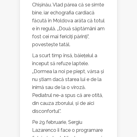
Chișinău. Vlad părea că se simte
bine, iar echografia cardiacă
făcută în Moldova arăta că totul
e în regulă. „Două săptămâni am
fost cei mai fericiți părinți”,
povestește tatăl.
La scurt timp însă, băiețelul a
început să refuze laptele.
„Dormea la noi pe piept, vărsa și
nu știam dacă starea lui e de la
inimă sau de la o viroză.
Pediatrul ne-a spus că are otită,
din cauza zborului, și de aici
disconfortul”.
Pe 29 februarie, Sergiu
Lazarenco îi face o programare