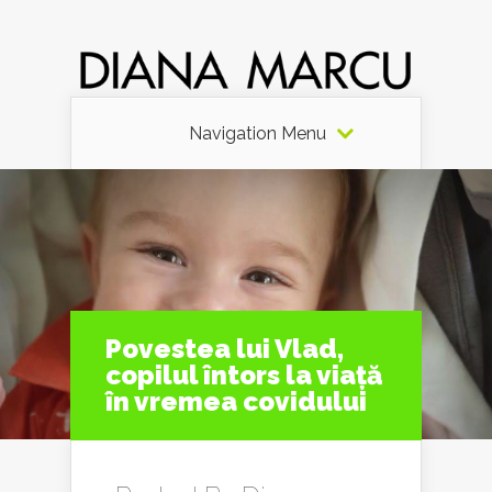
Navigation Menu
Povestea lui Vlad,
copilul întors la viață
în vremea covidului