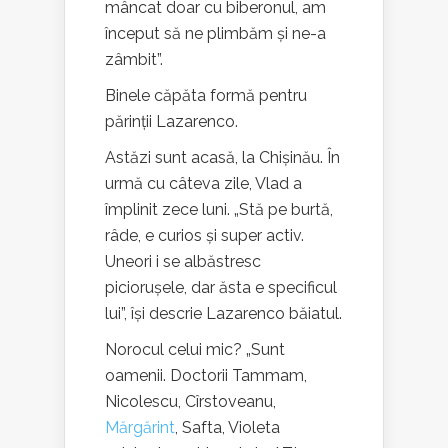
mâncat doar cu biberonul, am
început să ne plimbăm și ne-a
zâmbit”.
Binele căpăta formă pentru
părinții Lazarenco.
Astăzi sunt acasă, la Chișinău. În
urmă cu câteva zile, Vlad a
împlinit zece luni. „Stă pe burtă,
râde, e curios și super activ.
Uneori i se albăstresc
piciorușele, dar ăsta e specificul
lui”, își descrie Lazarenco băiatul.
Norocul celui mic? „Sunt
oamenii. Doctorii Tammam,
Nicolescu, Cîrstoveanu,
Mărgărint
, Safta, Violeta