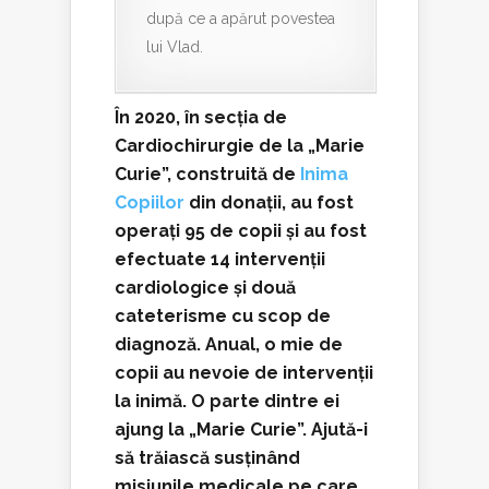
după ce a apărut povestea
lui Vlad.
În 2020, în secția de
Cardiochirurgie de la „Marie
Curie”, construită de
Inima
Copiilor
din donații, au fost
operați 95 de copii și au fost
efectuate 14 intervenții
cardiologice și două
cateterisme cu scop de
diagnoză.
Anual, o mie de
copii au nevoie de intervenții
la inimă. O parte dintre ei
ajung la „Marie Curie”.
Ajută-i
să trăiască susținând
misiunile medicale pe care