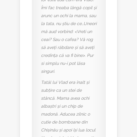
Îmi fac treaba lângă copil și
arunc un ochi la mama, sau
la tata, nu știu de ce…Uneori
mă aud vorbind: <Vreti un
ceai? Sau o cafea? Vă rog
să aveți răbdare și să aveți
credința că va fi bine>. Pur
si simplu nu-i pot lăsa
singuri.
Tatăl lui Vlad era înalt și
subțire ca un stei de
stâncă. Mama avea ochi
albaștri și un chip de
madonă. Aducea zilnic o
cutie de bomboane din
Chișinău și apoi își lua locul