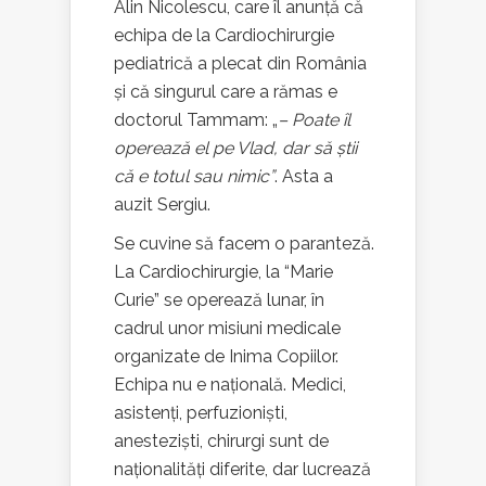
Alin Nicolescu, care îl anunță că
echipa de la Cardiochirurgie
pediatrică a plecat din România
și că singurul care a rămas e
doctorul Tammam: „
– Poate îl
operează el pe Vlad, dar să știi
că e totul sau nimic”
. Asta a
auzit Sergiu.
Se cuvine să facem o paranteză.
La Cardiochirurgie, la “Marie
Curie” se operează lunar, în
cadrul unor misiuni medicale
organizate de Inima Copiilor.
Echipa nu e națională. Medici,
asistenți, perfuzioniști,
anesteziști, chirurgi sunt de
naționalități diferite, dar lucrează