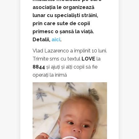
asociația le organizează
lunar cu specialiști străini,
prin care sute de copii
primesc o șansă la viață.
Detalii,
aici
.
Vlad Lazarenco a împlinit 10 luni.
Trimite sms cu textul
LOVE
la
8844
și ajuți și alți copii să fie
operați la inimă
Video
Player