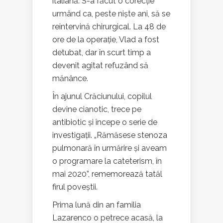
italiană. S-a făcut o corecție
urmând ca, peste niște ani, să se
reintervină chirurgical. La 48 de
ore de la operație, Vlad a fost
detubat, dar în scurt timp a
devenit agitat refuzând să
mănânce.
În ajunul Crăciunului, copilul
devine cianotic, trece pe
antibiotic și începe o serie de
investigații. „Rămăsese stenoza
pulmonară în urmărire și aveam
o programare la cateterism, în
mai 2020”, rememorează tatăl
firul poveștii.
Prima lună din an familia
Lazarenco o petrece acasă, la