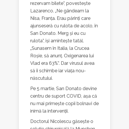
rezervam bilete”, povestește
Lazarenco. „Ne gândeam la
Nisa, Franța. Erau părinți care
ajunseseră cu rulota de acolo, în
San Donato. Merg și eu cu
rulota”, își amintește tatăl.
„Sunasem în Italia, la Crucea
Roșie, să anunț. Oxigenarea lui
Vlad era 63%”. Dar virusul avea
să îi schimbe iar viața nou-
născutului.
Pe 5 martie, San Donato devine
centru de suport COVID, așa că
nu mai primește copii bolnavi de
inimă la intervenții.
Doctorul Nicolescu găsește o
soluție chirurgicală la Munchen,