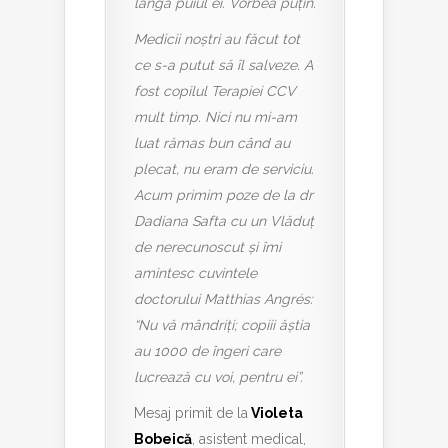
lângă puiul ei. Vorbea puțin.
Medicii noștri au făcut tot
ce s-a putut să îl salveze. A
fost copilul Terapiei CCV
mult timp. Nici nu mi-am
luat rămas bun când au
plecat, nu eram de serviciu.
Acum primim poze de la dr
Dadiana Safta cu un Vlăduț
de nerecunoscut și îmi
amintesc cuvintele
doctorului Matthias Angrés:
“Nu vă mândriți; copiii ăștia
au 1000 de îngeri care
lucrează cu voi, pentru ei”.
Mesaj primit de la
Violeta
Bobeică
, asistent medical,