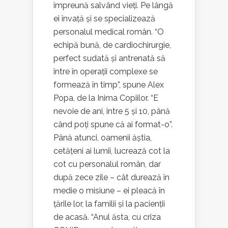
împreună salvând vieți. Pe lângă
ei învață și se specializează
personalul medical român. “O
echipă bună, de cardiochirurgie,
perfect sudată și antrenată să
intre în operații complexe se
formează în timp”, spune Alex
Popa, de la Inima Copiilor. “E
nevoie de ani, între 5 și 10, până
când poți spune că ai format-o”.
Până atunci, oamenii ăștia,
cetățeni ai lumii, lucrează cot la
cot cu personalul român, dar
după zece zile – cât durează în
medie o misiune – ei pleacă în
țările lor, la familii și la pacienții
de acasă. “Anul ăsta, cu criza