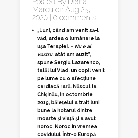
Posted By
Diana
Marcu
on Aug 25,
2020 |
0 comments
„Luni, când am venit să-l
văd, ardea o lumânare la
ușa Terapiei.
– Nu e al
vostru
, atât am auzit”,
spune Sergiu Lazarenco,
tatăl lui Vlad, un copil venit
pe lume cu o afecțiune
cardiacă rară. Născut la
Chișinău, în octombrie
2019, băiețelul a trăit luni
bune la hotarul dintre
moarte și viață și a avut
noroc. Noroc în vremea
covidului. Într-o Europă