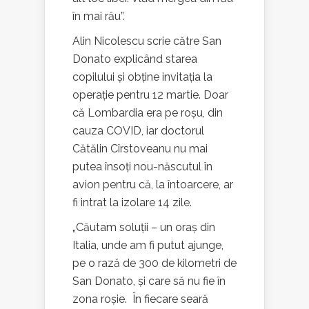
în mai rău”.
Alin Nicolescu scrie către San
Donato explicând starea
copilului și obține invitația la
operație pentru 12 martie. Doar
că Lombardia era pe roșu, din
cauza COVID, iar doctorul
Cătălin Cîrstoveanu nu mai
putea însoți nou-născutul în
avion pentru că, la întoarcere, ar
fi intrat la izolare 14 zile.
„Căutam soluții – un oraș din
Italia, unde am fi putut ajunge,
pe o rază de 300 de kilometri de
San Donato, și care să nu fie în
zona roșie. În fiecare seară