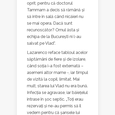
oprit, pentru că doctorul
Tammam a decis să rămână și
să intre în sală când nicăieri nu
se mai opera. Dacă sunt
recunoscător? Omul ăsta și
echipa de la București ni l-au
salvat pe Vlad”.
Lazarenco reface tabloul acelor
săptămâni de fiere și de izolare,
când soția i-a fost externată –
asemeni altor mame -, iar timpul
de vizită la copil, limitat. Mai
mult, starea lui Vlad nu era bună.
Infecția se agravase, iar băiețelul
intrase în șoc septic. „Toți erau
rezervați și ne-au permis să îl
vedem pentru că șansele lui