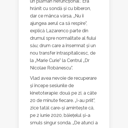
un plămân nefuncțional”. Era
hrănit cu sondă și cu biberon,
dar ce mânca vărsa. „Nu îi
ajungea aerul ca să respire”,
explică Lazarenco parte din
drumul spre normalitate al fiului
său; drum care a însemnat și un
nou transfer intraspitalicesc, de
la „Marie Curie” la Centrul „Dr
Nicolae Robănescu”.
Vlad avea nevoie de recuperare
și începe sesiunile de
kinetoterapie: două pe zi, a câte
20 de minute fiecare. „I-au priit”,
zice tatăl care-și amintește că,
pe 2 iunie 2020, băiețelul și-a
smuls singur sonda. „De atunci a