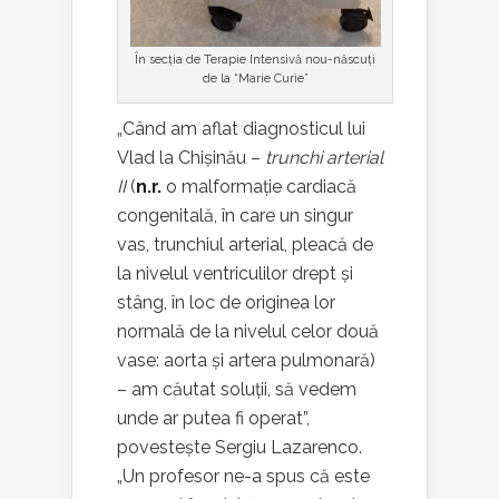
În secția de Terapie Intensivă nou-născuți
de la “Marie Curie”
„Când am aflat diagnosticul lui
Vlad la Chișinău –
trunchi arterial
II
(
n.r.
o malformație cardiacă
congenitală, în care un singur
vas, trunchiul arterial, pleacă de
la nivelul ventriculilor drept și
stâng, în loc de originea lor
normală de la nivelul celor două
vase: aorta și artera pulmonară)
– am căutat soluții, să vedem
unde ar putea fi operat”,
povestește Sergiu Lazarenco.
„Un profesor ne-a spus că este