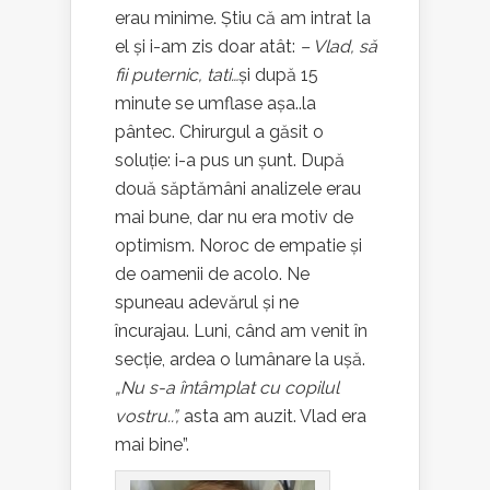
erau minime. Știu că am intrat la
el și i-am zis doar atât:
– Vlad, să
fii puternic, tati…
și după 15
minute se umflase așa..la
pântec. Chirurgul a găsit o
soluție: i-a pus un șunt. După
două săptămâni analizele erau
mai bune, dar nu era motiv de
optimism. Noroc de empatie și
de oamenii de acolo. Ne
spuneau adevărul și ne
încurajau. Luni, când am venit în
secție, ardea o lumânare la ușă.
„Nu s-a întâmplat cu copilul
vostru..”,
asta am auzit. Vlad era
mai bine”.