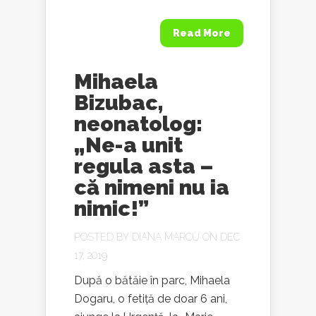
Read More
Mihaela
Bizubac,
neonatolog:
„Ne-a unit
regula asta –
că nimeni nu ia
nimic!”
POSTED BY
DIANA MARCU
ON DEC
17, 2019
După o bătăie în parc, Mihaela
Dogaru, o fetiță de doar 6 ani,