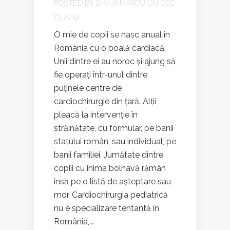
POSTED BY
DIANA MARCU
ON DEC
23, 2019
O mie de copii se nasc anual în
România cu o boală cardiacă.
Unii dintre ei au noroc și ajung să
fie operați într-unul dintre
puținele centre de
cardiochirurgie din țară. Alții
pleacă la intervenție în
străinătate, cu formular, pe banii
statului român, sau individual, pe
banii familiei. Jumătate dintre
copiii cu inima bolnavă rămân
însă pe o listă de așteptare sau
mor. Cardiochirurgia pediatrică
nu e specializare tentantă în
România,...