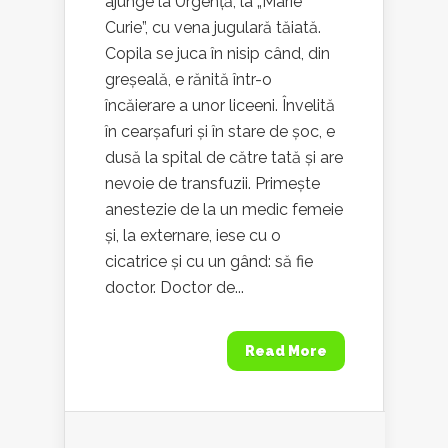
ajunge la Urgență, la „Marie
Curie”, cu vena jugulară tăiată.
Copila se juca în nisip când, din
greșeală, e rănită într-o
încăierare a unor liceeni. Învelită
în cearșafuri și în stare de șoc, e
dusă la spital de către tată și are
nevoie de transfuzii. Primește
anestezie de la un medic femeie
și, la externare, iese cu o
cicatrice și cu un gând: să fie
doctor. Doctor de...
Read More