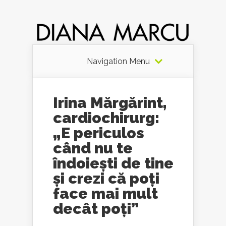
Navigation Menu
Irina Mărgărint,
cardiochirurg:
„E periculos
când nu te
îndoiești de tine
și crezi că poți
face mai mult
decât poți”