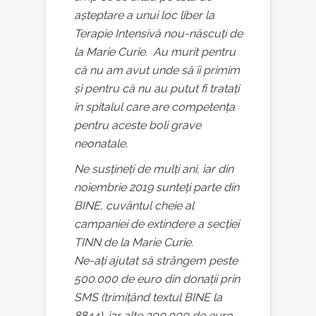
așteptare a unui loc liber la
Terapie Intensivă nou-născuți de
la Marie Curie. Au murit pentru
că nu am avut unde să îi primim
și pentru că nu au putut fi tratați
în spitalul care are competența
pentru aceste boli grave
neonatale.
Ne susțineți de mulți ani, iar din
noiembrie 2019 sunteți parte din
BINE, cuvântul cheie al
campaniei de extindere a secției
TINN de la Marie Curie.
Ne-ați ajutat să strângem peste
500.000 de euro din donații prin
SMS (trimițând textul BINE la
8844), iar alte 300.000 de euro