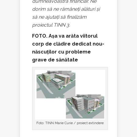
dumneavoastră financiar. Ne
dorim să ne rămâneți alături și
să ne ajutați să finalizăm
proiectul TINN 3.
FOTO. Așa va arăta viitorul
corp de clădire dedicat nou-
născuților cu probleme
grave de sănătate
Foto: TINN Marie Curie / proiect extindere