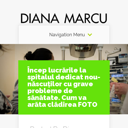
Navigation Menu
Încep lucrările la
spitalul dedicat nou-
născuților cu grave
probleme de
sănătate. Cum va
arăta clădirea FOTO