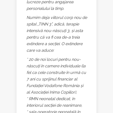
lucreze pentru angajarea
personalului la timp.
Numim deja viitorul corp nou de
spital „TINN 3”, adică, terapie
intensivă nou-născuți 3, și asta
pentru că va fi cea de-a treia
extindere a secției. O extindere
care va aduce:
* 20 de noi locuri pentru nou-
născuți în camere individuale (la
fel ca cele construite în urmă cu
7 ani cu sprijinul financiar al
Fundației Vodafone România și
al Asociației Inima Copiilor),
* RMN neonatal dedicat, în
interiorul secției de reanimare,
* sala operatorie neonatală în