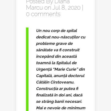
Posted By
Diana
Marcu
on Jul 8, 2020 |
0 comments
Un nou corp de spital
dedicat nou-născuților cu
probleme grave de
sănătate va fi construit
începând din această
toamnă la Spitalul de
Urgență “Marie Curie” din
Capitală, anunță doctorul
Cătălin Cîrstoveanu.
Construcția ar putea fi
finalizată în doi ani, dacă
se strâng banii necesari.
Mai e nevoie de minimum