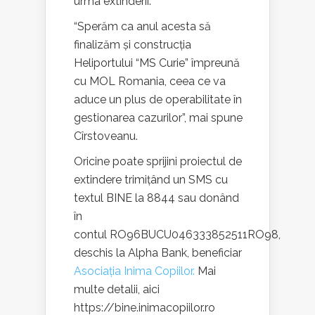
urma extinderii.
“Sperăm ca anul acesta să
finalizăm și construcția
Heliportului “MS Curie” împreună
cu MOL Romania, ceea ce va
aduce un plus de operabilitate în
gestionarea cazurilor”, mai spune
Cîrstoveanu.
Oricine poate sprijini proiectul de
extindere trimițând un SMS cu
textul BINE la 8844 sau donând
în
contul RO96BUCU046333852511RO98,
deschis la Alpha Bank, beneficiar
Asociația Inima Copiilor.
Mai
multe detalii, aici
https://bine.inimacopiilor.ro