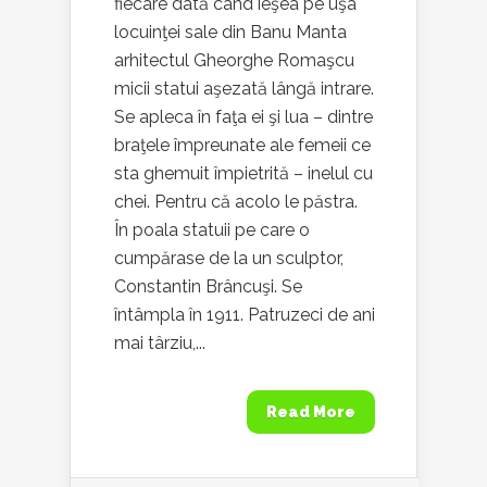
fiecare dată când ieşea pe uşa
locuinţei sale din Banu Manta
arhitectul Gheorghe Romaşcu
micii statui aşezată lângă intrare.
Se apleca în faţa ei şi lua – dintre
braţele împreunate ale femeii ce
sta ghemuit împietrită – inelul cu
chei. Pentru că acolo le păstra.
În poala statuii pe care o
cumpărase de la un sculptor,
Constantin Brâncuşi. Se
întâmpla în 1911. Patruzeci de ani
mai târziu,...
Read More