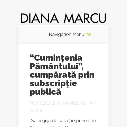
Navigation Menu
“Cumințenia
Pământului”,
cumpărată prin
subscripție
publică
POSTED BY
DIANA MARCU
ON MAR
18, 2016
„Să ai grijă de casă”, îi spunea de