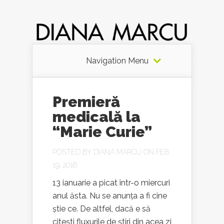
Navigation Menu
Premieră
medicală la
“Marie Curie”
POSTED BY
DIANA MARCU
ON FEB
19, 2016
13 ianuarie a picat într-o miercuri
anul ăsta. Nu se anunța a fi cine
știe ce. De altfel, dacă e să
citești fluxurile de știri din acea zi