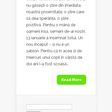
nu găsești o știre din imediata
noastră proximitate, o știre care
să dea speranță, o știre
pozitivă. Pentru o mână de
oameni însă, semeni de-ai noștri,
13 ianuarie a însemnat totul. Un
nou început – și nu e un
șablon. Pentru că în acea zi de
miercuri, unui copil în vârstă de
doi ani i-a fost scoasă...
Read More
Search
for: