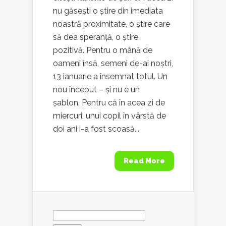
nu găsești o știre din imediata
noastră proximitate, o știre care
să dea speranță, o știre
pozitivă. Pentru o mână de
oameni însă, semeni de-ai noștri,
13 ianuarie a însemnat totul. Un
nou început – și nu e un
șablon. Pentru că în acea zi de
miercuri, unui copil în vârstă de
doi ani i-a fost scoasă...
Read More
Search
for: