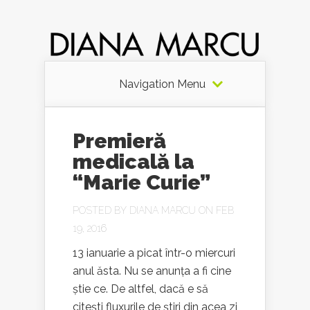
Navigation Menu
Premieră
medicală la
“Marie Curie”
POSTED BY
DIANA MARCU
ON FEB
19, 2016
13 ianuarie a picat într-o miercuri
anul ăsta. Nu se anunța a fi cine
știe ce. De altfel, dacă e să
citești fluxurile de știri din acea zi