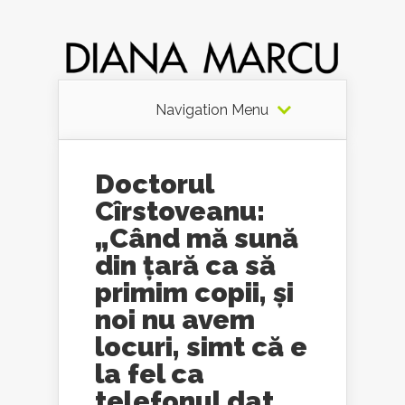
Navigation Menu
Doctorul
Cîrstoveanu:
„Când mă sună
din țară ca să
primim copii, și
noi nu avem
locuri, simt că e
la fel ca
telefonul dat