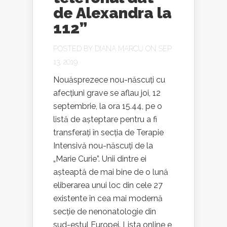
de Alexandra la
112”
POSTED BY
DIANA MARCU
ON SEP
13, 2019
Nouăsprezece nou-născuți cu
afecțiuni grave se aflau joi, 12
septembrie, la ora 15.44, pe o
listă de așteptare pentru a fi
transferați în secția de Terapie
Intensivă nou-născuți de la
„Marie Curie”. Unii dintre ei
așteaptă de mai bine de o lună
eliberarea unui loc din cele 27
existente în cea mai modernă
secție de nenonatologie din
sud-estul Europei. Lista online e